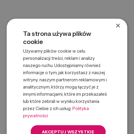
×
Ta strona używa plików
cookie
Używamy plików cookie w celu
personalizacji treści, reklam i analizy
naszego ruchu. Udostępniamy również
KASHOKI HR COMB WT DETANGLING HANDLE COMB 443
informacje o tym, jak korzystasz z naszej
0000065343
SKU:
witryny, naszym partnerom reklamowym i
5903018917443
EAN:
analitycznym, którzy mogą łączyć je z
innymi informacjami, które im przekazałeś
lub które zebrali w wyniku korzystania
przez Ciebie z ich usług.
Polityka
prywatności
AKCEPTUJ WSZYSTKIE