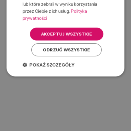
lub które zebrali w wyniku korzystania
przez Ciebie z ich usług.
Polityka
prywatności
ILU HR BRUSH BAMBOOM SLIM
AKCEPTUJ WSZYSTKIE
0000070289
SKU:
5903018919133
ODRZUĆ WSZYSTKIE
EAN:
POKAŻ SZCZEGÓŁY
ILU HR BRUSH EASY DETANGLING OCEAN BLUE