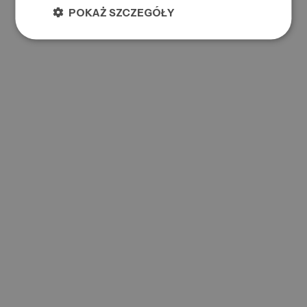
POKAŻ SZCZEGÓŁY
Registration attachments ( max 3,5 MB )
Other
Notes
Consents and regulations
I accept the B2B platform regulations
I consent to the processing of my personal data
Marketing consents
Register