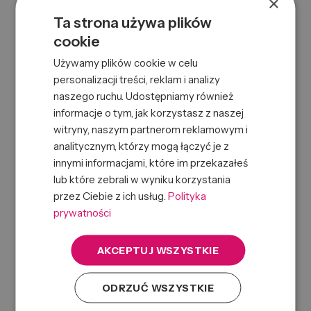
×
Company address
Ta strona używa plików
Street
cookie
Używamy plików cookie w celu
personalizacji treści, reklam i analizy
Building number
naszego ruchu. Udostępniamy również
informacje o tym, jak korzystasz z naszej
witryny, naszym partnerom reklamowym i
Apartment number
analitycznym, którzy mogą łączyć je z
innymi informacjami, które im przekazałeś
lub które zebrali w wyniku korzystania
Country
przez Ciebie z ich usług.
Polityka
prywatności
Postal code
AKCEPTUJ WSZYSTKIE
City
ODRZUĆ WSZYSTKIE