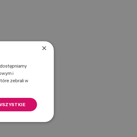
×
 Udostępniamy
mowym i
tóre zebrali w
WSZYSTKIE