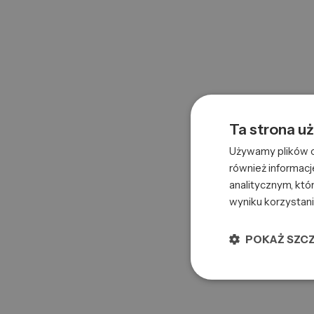
Recommendations
BRUSHES
COMBS
ILU HR BRUSH STYLING ROUND LARGE 65MM
Ta strona u
0000061347
5903018915661
Używamy plików co
również informacj
analitycznym, któr
ILU HR BRUSH STYLING ROUND BIG 53MM
0000061348
5903018915678
wyniku korzystani
POKAŻ SZC
ILU HR BRUSH STYLING ROUND 43MM
0000061349
5903018915685