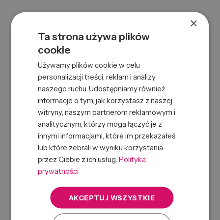
×
Ta strona używa plików
cookie
Używamy plików cookie w celu
personalizacji treści, reklam i analizy
naszego ruchu. Udostępniamy również
SP LUXE OIL KERATIN CONDITIONING CREAM 1L
informacje o tym, jak korzystasz z naszej
0000065573
Symbol:
witryny, naszym partnerom reklamowym i
4064666244440
EAN:
analitycznym, którzy mogą łączyć je z
innymi informacjami, które im przekazałeś
lub które zebrali w wyniku korzystania
przez Ciebie z ich usług.
Polityka
prywatności
AKCEPTUJ WSZYSTKIE