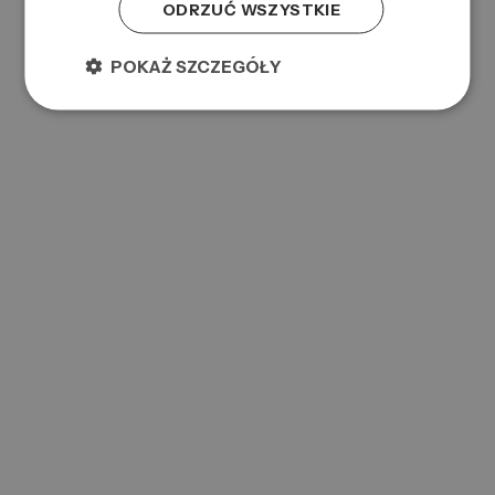
ODRZUĆ WSZYSTKIE
SP COLOR SAVE SHAMPOO 1L
POKAŻ SZCZEGÓŁY
0000079229
Symbol:
4064666097510
EAN:
SP COLOR SAVE SHAMPOO 250ML
0000080895
Symbol:
4064666097480
EAN: