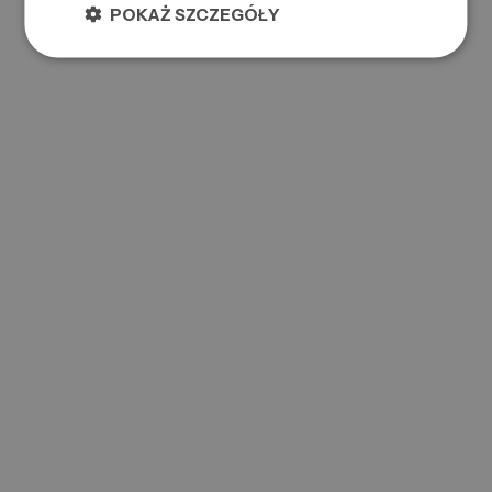
POKAŻ SZCZEGÓŁY
BIURO / MAGAZYN
ul.
Wspólna Droga 6B
,
05-850 Jawczyce
gabona@gabona.com
+48 667 788 266
Informacja
O firmie
Pomoc
Produkty
Produkty
Dla klienta
Regulamin
Polityka prywatności