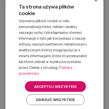
Ta strona używa plików
cookie
Zapomniałeś hasła?
Resetuj hasło
Używamy plików cookie w celu
Zaloguj
personalizacji treści, reklam i analizy
naszego ruchu. Udostępniamy również
informacje o tym, jak korzystasz z naszej
Nie masz jeszcze konta?
witryny, naszym partnerom reklamowym i
analitycznym, którzy mogą łączyć je z
Korzystanie z platformy B2B przyspiesza proces realizacji
innymi informacjami, które im przekazałeś
zamówienia.
lub które zebrali w wyniku korzystania
przez Ciebie z ich usług.
Polityka
ZAREJESTRUJ SIĘ
prywatności
AKCEPTUJ WSZYSTKIE
ODRZUĆ WSZYSTKIE