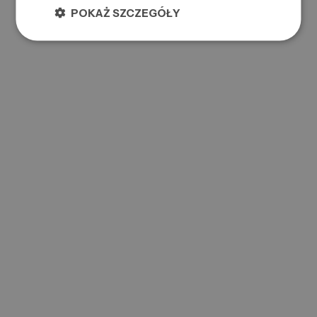
POKAŻ SZCZEGÓŁY
Załączniki do rejestracji ( max 3,5 MB )
Pozostałe
Uwagi
Zgody i regulaminy
Akceptuję regulamin platformy B2B
Wyrażam zgodę na przetwarzanie moich danych osobowych
Zgody marketingowe
Zarejestruj się