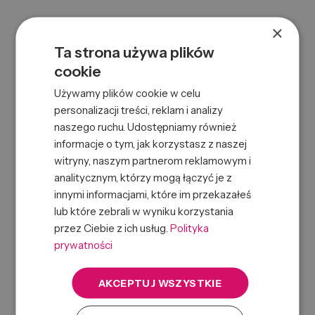
×
Ta strona używa plików
cookie
Używamy plików cookie w celu
AC CLASSIC DAILY CLEANSING SHAMPOO 250ML
personalizacji treści, reklam i analizy
0000075962
naszego ruchu. Udostępniamy również
Symbol:
738678001349
EAN:
informacje o tym, jak korzystasz z naszej
witryny, naszym partnerom reklamowym i
analitycznym, którzy mogą łączyć je z
innymi informacjami, które im przekazałeś
lub które zebrali w wyniku korzystania
przez Ciebie z ich usług.
Polityka
prywatności
AKCEPTUJ WSZYSTKIE