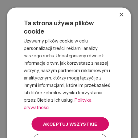
×
Ta strona używa plików
cookie
Używamy plików cookie w celu
personalizacji treści, reklam i analizy
naszego ruchu. Udostępniamy również
ALFA SEMI DI LINO SUBLIME CRYSTAL SPRAY 125ML
informacje o tym, jak korzystasz z naszej
0000061261
Symbol:
witryny, naszym partnerom reklamowym i
8022297065052
EAN:
analitycznym, którzy mogą łączyć je z
innymi informacjami, które im przekazałeś
lub które zebrali w wyniku korzystania
przez Ciebie z ich usług.
Polityka
prywatności
AKCEPTUJ WSZYSTKIE