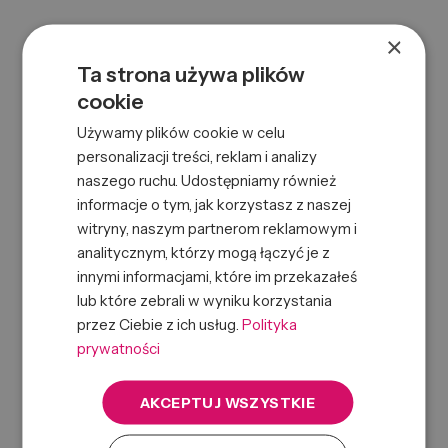
×
Ta strona używa plików
cookie
Używamy plików cookie w celu
personalizacji treści, reklam i analizy
naszego ruchu. Udostępniamy również
ALFA SEMI DI LINO MOISTURE MASK 200ML
informacje o tym, jak korzystasz z naszej
0000061263
Symbol:
witryny, naszym partnerom reklamowym i
8022297064277
EAN:
analitycznym, którzy mogą łączyć je z
innymi informacjami, które im przekazałeś
lub które zebrali w wyniku korzystania
przez Ciebie z ich usług.
Polityka
prywatności
AKCEPTUJ WSZYSTKIE