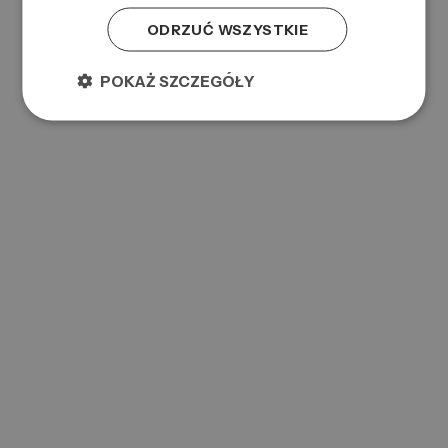
ODRZUĆ WSZYSTKIE
POKAŻ SZCZEGÓŁY
DUAL RICH REPAIR RESTORING SHAMPOO 1L
0000089095
Symbol:
4021609028505
EAN:
AC CLASSIC NEW DEFINING PASTE 85G
0000089248
Symbol: