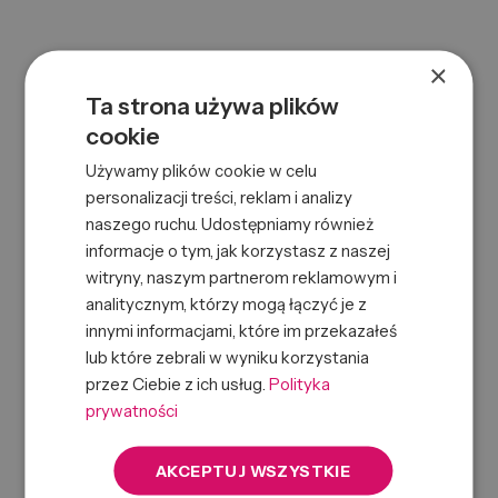
×
Ta strona używa plików
cookie
Używamy plików cookie w celu
personalizacji treści, reklam i analizy
naszego ruchu. Udostępniamy również
AC CLASSIC ANTI-HAIR DANDRUFF+DRY SCALP SHAM
informacje o tym, jak korzystasz z naszej
250ML
witryny, naszym partnerom reklamowym i
0000086380
Symbol:
analitycznym, którzy mogą łączyć je z
8432225131887
EAN:
innymi informacjami, które im przekazałeś
lub które zebrali w wyniku korzystania
przez Ciebie z ich usług.
Polityka
prywatności
AKCEPTUJ WSZYSTKIE