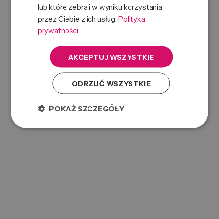
ul.
Wspólna Droga 6B
,
lub które zebrali w wyniku korzystania
05-850 Jawczyce
przez Ciebie z ich usług.
Polityka
gabona@gabona.com
prywatności
+48 667 788 266
Informacja
AKCEPTUJ WSZYSTKIE
O firmie
Pomoc
ODRZUĆ WSZYSTKIE
Produkty
POKAŻ SZCZEGÓŁY
Produkty
Dla klienta
Regulamin
Polityka prywatności
SolEx B2B
©