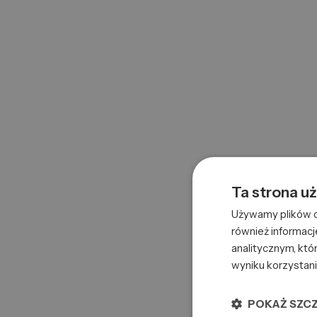
Base unit
szt.
Weight
0.07kg
Product Features
Country of origin:
Chiny
Ta strona u
Używamy plików co
również informacj
analitycznym, któr
wyniku korzystani
POKAŻ SZC