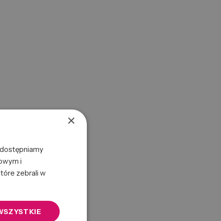
×
 Udostępniamy
mowym i
tóre zebrali w
WSZYSTKIE