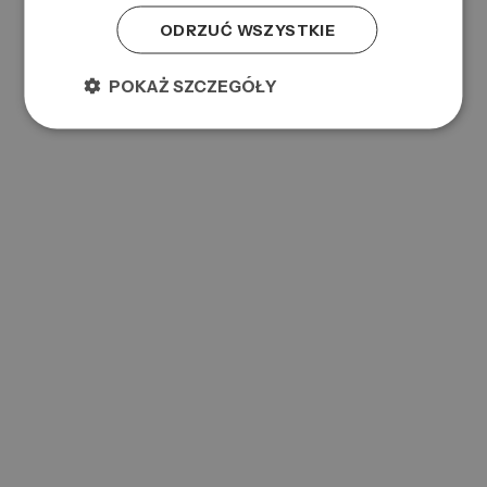
ODRZUĆ WSZYSTKIE
POKAŻ SZCZEGÓŁY
MASCARA VOLUM EXPRESS ULTRA FAST 10ML
0000017278
SKU:
5021044013332
EAN:
BATISTE OOMPH MY LOCKS XXL VOLUME SPRAY 200ML
0000039544
SKU: