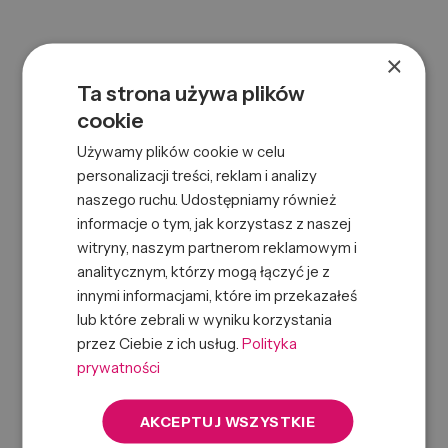
×
Ta strona używa plików
cookie
Używamy plików cookie w celu
personalizacji treści, reklam i analizy
naszego ruchu. Udostępniamy również
informacje o tym, jak korzystasz z naszej
BATISTE LIGHT & BLONDE DRY SHAMPOO 200ML
witryny, naszym partnerom reklamowym i
0000015751
SKU:
analitycznym, którzy mogą łączyć je z
5010724527467
EAN:
innymi informacjami, które im przekazałeś
lub które zebrali w wyniku korzystania
przez Ciebie z ich usług.
Polityka
prywatności
AKCEPTUJ WSZYSTKIE