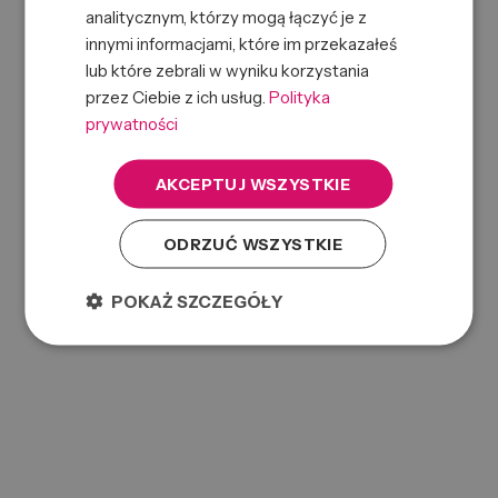
analitycznym, którzy mogą łączyć je z
innymi informacjami, które im przekazałeś
lub które zebrali w wyniku korzystania
przez Ciebie z ich usług.
Polityka
prywatności
AKCEPTUJ WSZYSTKIE
ODRZUĆ WSZYSTKIE
ILU HR COMB BAMBOOM OCEAN BREEZE
0000070295
SKU:
POKAŻ SZCZEGÓŁY
5903018919171
EAN: