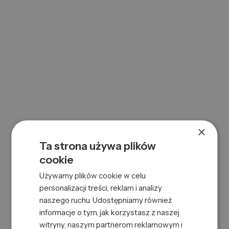
ILU HR BRUSH BAMBOOM ROUND 65MM
0000070303
SKU:
5903018919195
EAN:
×
Ta strona używa plików
cookie
Używamy plików cookie w celu
personalizacji treści, reklam i analizy
ILU HR BRUSH BAMBOOM SLIM
naszego ruchu. Udostępniamy również
0000070289
SKU:
informacje o tym, jak korzystasz z naszej
5903018919133
EAN:
witryny, naszym partnerom reklamowym i