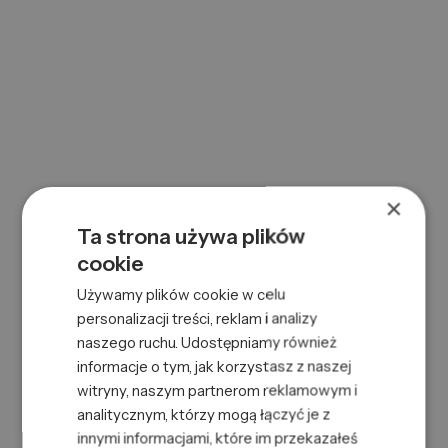
0000074471
SKU:
669316457108
EAN:
×
Ta strona używa plików
cookie
Używamy plików cookie w celu
AC 2IN1 SKIN MOISTURIZER&BEARD CONDITIONER 100ML
personalizacji treści, reklam i analizy
naszego ruchu. Udostępniamy również
0000116766
SKU:
informacje o tym, jak korzystasz z naszej
8432225146188
EAN:
witryny, naszym partnerom reklamowym i
analitycznym, którzy mogą łączyć je z
innymi informacjami, które im przekazałeś