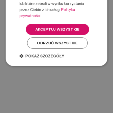
lub które zebrali w wyniku korzystania
przez Ciebie z ich usług.
Polityka
prywatności
AKCEPTUJ WSZYSTKIE
ODRZUĆ WSZYSTKIE
AC BEARD BALM 60G
0000074120
SKU:
POKAŻ SZCZEGÓŁY
669316434673
EAN: