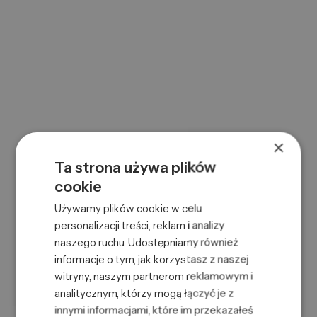
0000074471
SKU:
669316457108
EAN:
×
Ta strona używa plików
cookie
Używamy plików cookie w celu
AC 2IN1 SKIN MOISTURIZER&BEARD CONDITIONER 100ML
personalizacji treści, reklam i analizy
naszego ruchu. Udostępniamy również
0000116766
SKU:
informacje o tym, jak korzystasz z naszej
8432225146188
EAN:
witryny, naszym partnerom reklamowym i
analitycznym, którzy mogą łączyć je z
innymi informacjami, które im przekazałeś