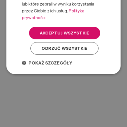
lub które zebrali w wyniku korzystania
przez Ciebie z ich usług.
Polityka
prywatności
AKCEPTUJ WSZYSTKIE
ODRZUĆ WSZYSTKIE
AC BEARD BALM 60G
0000074120
SKU:
POKAŻ SZCZEGÓŁY
669316434673
EAN: