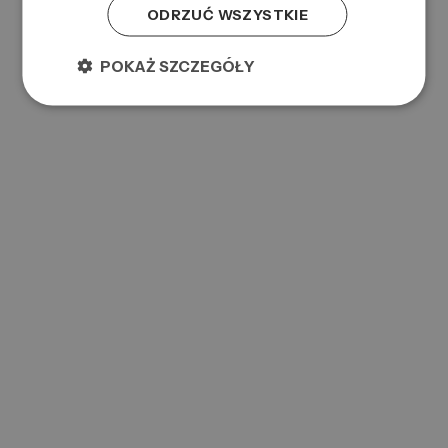
ODRZUĆ WSZYSTKIE
AC CLASSIC 3-IN-1 TEA TREE 450ML
0000066786
Symbol:
POKAŻ SZCZEGÓŁY
669316214848
EAN:
AC CLASSIC DEEP MOISTURING SHAMPOO 250ML
0000075964
Symbol:
738678001370
EAN: