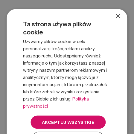
×
Ta strona używa plików
cookie
Używamy plików cookie w celu
REV STYLE MASTERS 2 HAIRSPRAY MODULAR 500ML
personalizacji treści, reklam i analizy
naszego ruchu. Udostępniamy również
0000065048
Symbol:
informacje o tym, jak korzystasz z naszej
8432225096780
EAN:
witryny, naszym partnerom reklamowym i
analitycznym, którzy mogą łączyć je z
innymi informacjami, które im przekazałeś
lub które zebrali w wyniku korzystania
przez Ciebie z ich usług.
Polityka
prywatności
AKCEPTUJ WSZYSTKIE