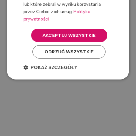
lub które zebrali w wyniku korzystania
przez Ciebie z ich usług.
Polityka
prywatności
AKCEPTUJ WSZYSTKIE
ODRZUĆ WSZYSTKIE
POKAŻ SZCZEGÓŁY
ALFA BOM ENERGIZING LOW SHAMPOO 250ML
0000074122
Symbol:
8022297079462
EAN: