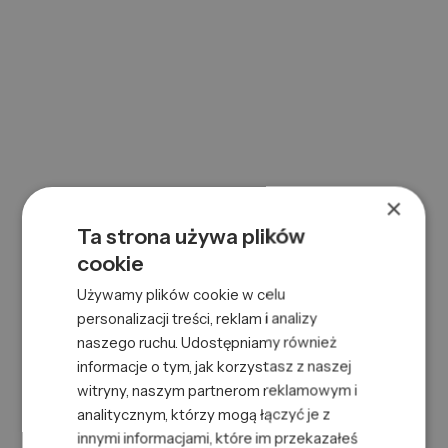
ALFA APG HAIR&BODY SHAMPOO 250ML
0000083392
Symbol:
8022297131375
EAN:
×
Ta strona używa plików
cookie
Używamy plików cookie w celu
personalizacji treści, reklam i analizy
naszego ruchu. Udostępniamy również
informacje o tym, jak korzystasz z naszej
witryny, naszym partnerom reklamowym i
ALFA APG PURE&CARE SPRAY 100ML
analitycznym, którzy mogą łączyć je z
0000083393
Symbol:
innymi informacjami, które im przekazałeś
8022297131399
EAN: