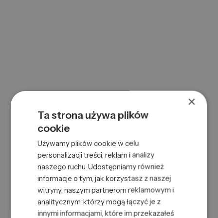
×
AC CLASSIC NEW FORMING CREAM 85G
Ta strona używa plików
0000089250
Symbol:
738678002711
cookie
EAN:
Używamy plików cookie w celu
personalizacji treści, reklam i analizy
naszego ruchu. Udostępniamy również
informacje o tym, jak korzystasz z naszej
witryny, naszym partnerom reklamowym i
analitycznym, którzy mogą łączyć je z
innymi informacjami, które im przekazałeś