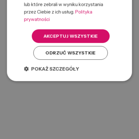
lub które zebrali w wyniku korzystania
przez Ciebie z ich usług.
Polityka
prywatności
AC CLASSIC NEW GROOMING CREAM 85G
0000089485
Symbol:
AKCEPTUJ WSZYSTKIE
738678002766
EAN:
ODRZUĆ WSZYSTKIE
POKAŻ SZCZEGÓŁY
AC CLASSIC NEW HEAVY HOLD POMADE 85G
0000089253
Symbol:
738678002742
EAN: