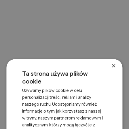
Kod kreskowy
018084033203
Symbol
0000087555
Kod CN
3305 90 00
Logistyka
Jednostka podstawowa
szt.
Waga
0.06 kg
Cechy produktu
×
Kraj pochodzenia:
Stany Zjednoczone
Ta strona używa plików
cookie
Używamy plików cookie w celu
personalizacji treści, reklam i analizy
naszego ruchu. Udostępniamy również
informacje o tym, jak korzystasz z naszej
witryny, naszym partnerom reklamowym i
analitycznym, którzy mogą łączyć je z