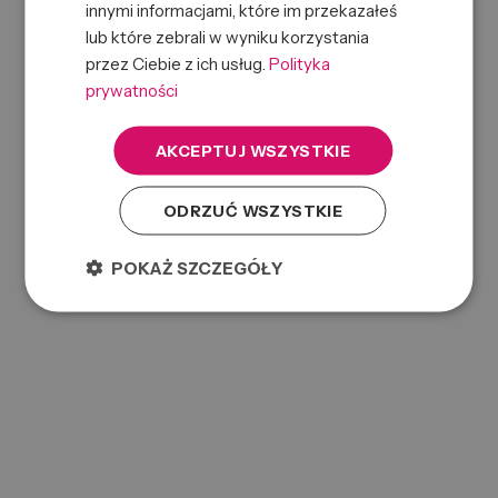
innymi informacjami, które im przekazałeś
lub które zebrali w wyniku korzystania
przez Ciebie z ich usług.
Polityka
prywatności
AKCEPTUJ WSZYSTKIE
ODRZUĆ WSZYSTKIE
POKAŻ SZCZEGÓŁY
Dołożyliśmy wszelkich starań, aby powyższe dane były poprawne, jednak nie
gwarantujemy, że publikowane informacje nie zawierają błędów, które nie mogą jednak
stanowić podstawy do jakichkolwiek roszczeń.
Zgłoś błędne dane produktu